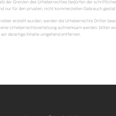
alb der Grenzen des Urheberrechtes bedürfen der schriftlich
nd nur für den privaten, nicht kommerziellen Gebrauch gestatt
treiber erstellt wurden, werden die Urheberrechte Dritter bea
f eine Urheberrechtsverletzung aufmerksam werden, bitten w
ir derartige Inhalte umgehend entfernen.