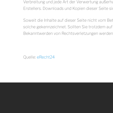
Verbreitung und jede Art der Verwertung außerh
Erstellers. Downloads und Kopien dieser Seite si
Soweit die Inhalte auf dieser Seite nicht vom Be
solche gekennzeichnet. Sollten Sie trotzdem au
Bekanntwerden von Rechtsverletzungen werden w
Quelle:
eRecht24
Back
To