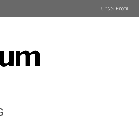
Unser Profil
Ü
sum
G