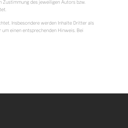
en Zustimmung des jeweiligen Autors bzw.
et.
chtet. Insbesondere werden Inhalte Dritter als
ir um einen entsprechenden Hinweis. Bei