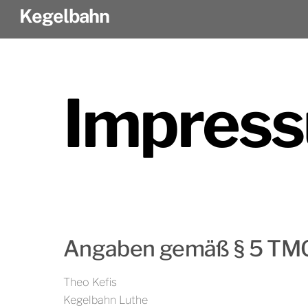
Skip
Kegelbahn
to
content
Impres
Angaben gemäß § 5 TM
Theo Kefis
Kegelbahn Luthe